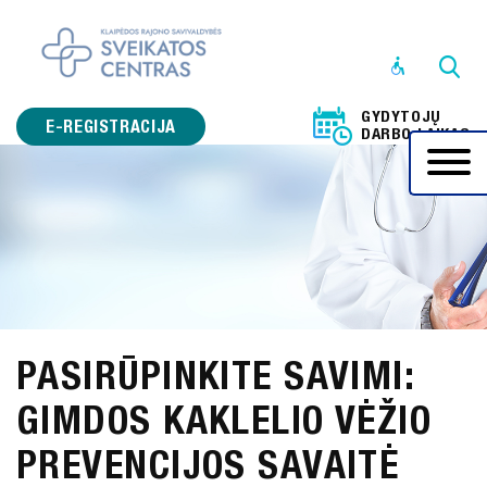
STRUKTŪRA
IR
GYDYTOJŲ
KONTAKTINĖ
E-REGISTRACIJA
DARBO LAIKAS
INFORMACIJA
VEIKLOS
SRITYS
PRANEŠĖJŲ
APSAUGA
KORUPCIJOS
PASIRŪPINKITE SAVIMI:
PREVENCIJA
GIMDOS KAKLELIO VĖŽIO
ADMINISTRACINĖ
INFORMACIJA
PREVENCIJOS SAVAITĖ
PASLAUGOS