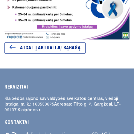
ATGAL Į AKTUALIJŲ SĄRAŠĄ
REKVIZITAI
Klaipėdos rajono savivaldybės
sveikatos centras, viešoji
įstaiga
Įm. k.: 163530625
Adresas:
Tilto g. 2, Gargždai, LT-
96137 Klaipėdos r.
KONTAKTAI