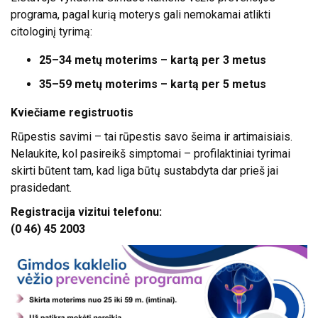
programa, pagal kurią moterys gali nemokamai atlikti
citologinį tyrimą:
25–34 metų moterims – kartą per
3 metus
35–59 metų moterims – kartą per
5 metus
Kviečiame registruotis
Rūpestis savimi – tai rūpestis savo šeima ir artimaisiais.
Nelaukite, kol pasireikš simptomai – profilaktiniai tyrimai
skirti būtent tam, kad liga būtų sustabdyta dar prieš jai
prasidedant.
Registracija vizitui telefonu:
(0 46) 45 2003