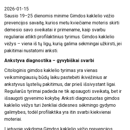
2026-01-15
ATVIRI
Sausio 19–25 dienomis minime Gimdos kaklelio vėžio
DUOMENYS
prevencijos savaitę, kurios metu kviečiame moteris skirti
dėmesio savo sveikatai ir primename, kaip svarbu
ASMENS
reguliariai atlikti profilaktinius tyrimus. Gimdos kaklelio
DUOMENŲ
vėžys – viena iš tų ligų, kurią galima sėkmingai užkirsti, jei
APSAUGA
pakitimai nustatomi anksti.
NUORODOS
Ankstyva diagnostika – gyvybiškai svarbi
DAŽNIAUSIAI
Citologinis gimdos kaklelio tyrimas yra vienas
UŽDUODAMI
veiksmingiausių būdų laiku pastebėti ikivėžinius ar
KLAUSIMAI
ankstyvus ląstelių pakitimus, dar prieš išsivystant ligai.
Reguliarūs tyrimai padeda ne tik apsaugoti sveikatą, bet ir
KONSULTAVIMASIS
išsaugoti gyvenimo kokybę. Anksti diagnozuotas gimdos
SU VISUOMENE
kaklelio vėžys turi ženkliai didesnes sėkmingo gydymo
galimybes, todėl profilaktika yra itin svarbi kiekvienai
SKIEPŲ
moteriai.
PLANAVIMAS
Lietuvoje vykdoma Gimdos kaklelio vėžio prevencijos