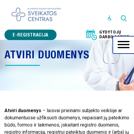
STRUKTŪRA
IR
GYDYTOJŲ
KONTAKTINĖ
E-REGISTRACIJA
DARBO LAIKAS
INFORMACIJA
ATVIRI DUOMENYS
VEIKLOS
SRITYS
PRANEŠĖJŲ
APSAUGA
KORUPCIJOS
PREVENCIJA
Atviri duomenys
– laisvai prieinami subjekto veikloje ar
ADMINISTRACINĖ
dokumentuose užfiksuoti duomenys, nepaisant jų pateikimo
INFORMACIJA
būdo, formos ir laikmenos, įskaitant registro duomenis,
registro informaciją, registrui pateiktus duomenis ir (arba) jų
PASLAUGOS