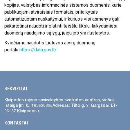
kopijas, valstybės informacinės sistemos duomenis, kurie
ATVIRI
publikuojami atviraisiais formatais, pritaikytais
DUOMENYS
automatizuotam nuskaitymui, ir kuriuos visi asmenys gali
pakartotinai naudoti ir platinti teisėtu tikslu, laikydamiesi
ASMENS
duomenų naudojimo sąlygų, jeigu jos yra nustatytos.
DUOMENŲ
Kviečiame naudotis Lietuvos atvirų duomenų
APSAUGA
portalu
https://data.gov.lt/
NUORODOS
DAŽNIAUSIAI
UŽDUODAMI
KLAUSIMAI
REKVIZITAI
KONSULTAVIMASIS
Klaipėdos rajono savivaldybės
sveikatos centras, viešoji
SU VISUOMENE
įstaiga
Įm. k.: 163530625
Adresas:
Tilto g. 2, Gargždai, LT-
96137 Klaipėdos r.
SKIEPŲ
PLANAVIMAS
KONTAKTAI