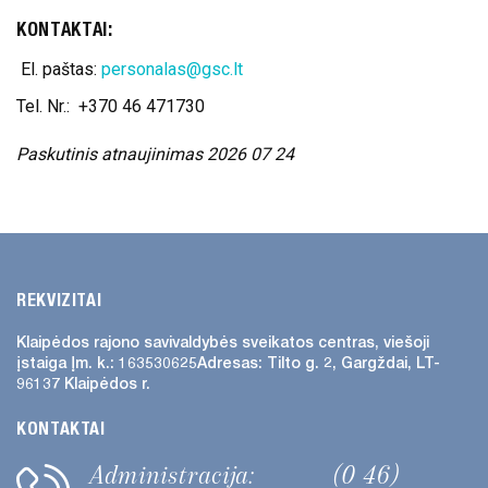
KONTAKTAI:
El. paštas:
personalas@gsc.lt
Tel. Nr.: +370 46 471730
Paskutinis atnaujinimas 2026 07 24
REKVIZITAI
Klaipėdos rajono savivaldybės
sveikatos centras, viešoji
įstaiga
Įm. k.: 163530625
Adresas:
Tilto g. 2, Gargždai, LT-
96137 Klaipėdos r.
KONTAKTAI
Administracija:
(0 46)