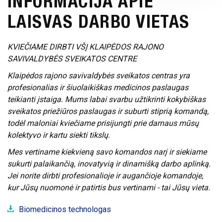
INFORMACIJA APIE
PLANAVIMO DOKUMENTAI
LAISVAS DARBO VIETAS
ATVIRI
DARBO UŽMOKESTIS
DUOMENYS
VIEŠIEJI PIRKIMAI
KVIEČIAME DIRBTI VŠĮ KLAIPĖDOS RAJONO
ASMENS
SAVIVALDYBĖS SVEIKATOS CENTRE
FINANSINIŲ ATASKAITŲ RINKINIAI
DUOMENŲ
APSAUGA
Klaipėdos rajono savivaldybės sveikatos centras yra
TARNYBINIAI LENGVIEJI AUTOMOBILIAI
profesionalias ir šiuolaikiškas medicinos paslaugas
NUORODOS
teikianti įstaiga. Mums labai svarbu užtikrinti kokybiškas
LĖŠOS VEIKLAI VIEŠINTI
sveikatos priežiūros paslaugas ir suburti stiprią komandą,
DAŽNIAUSIAI
todėl maloniai kviečiame prisijungti prie darnaus mūsų
KARJERA
UŽDUODAMI
kolektyvo ir kartu siekti tikslų.
KLAUSIMAI
Mes vertiname kiekvieną savo komandos narį ir siekiame
KONSULTAVIMASIS
sukurti palaikančią, inovatyvią ir dinamišką darbo aplinką.
SU VISUOMENE
Jei norite dirbti profesionalioje ir augančioje komandoje,
kur Jūsų nuomonė ir patirtis bus vertinami - tai Jūsų vieta.
SKIEPŲ
PLANAVIMAS
Biomedicinos technologas