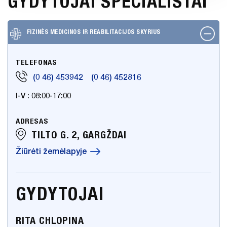
GYDYTOJAI SPECIALISTAI
PADALINIAI
Pirminė sveikatos priežiūra
ATVIRI
DUOMENYS
FIZINĖS MEDICINOS IR REABILITACIJOS SKYRIUS
Šeimos medicinos skyrius
ASMENS
Odontologijos skyrius
TELEFONAS
DUOMENŲ
Antrinė sveikatos priežiūra
APSAUGA
(0 46) 453942
(0 46) 452816
Konsultacinis diagnostikos skyrius
I-V : 08:00-17:00
NUORODOS
Fizinės medicinos ir reabilitacijos
skyrius
DAŽNIAUSIAI
ADRESAS
UŽDUODAMI
TILTO G. 2, GARGŽDAI
Radiologijos skyrius
KLAUSIMAI
Žiūrėti žemėlapyje
Dienos chirurgijos skyrius
KONSULTAVIMASIS
Priėmimo – skubios pagalbos
SU VISUOMENE
skyrius
GYDYTOJAI
SKIEPŲ
Vidaus ligų ir intensyvios priežiūros
PLANAVIMAS
skyrius
RITA CHLOPINA