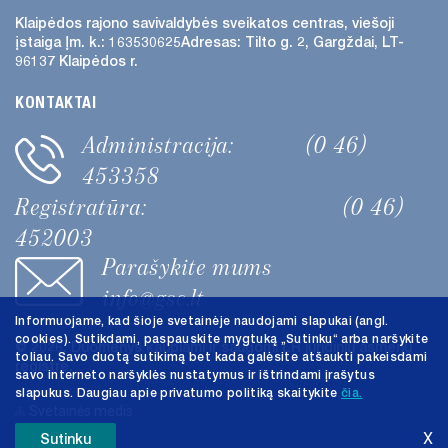
Klaipėdos rajono savivaldybės
sveikatos centras, viešoji
GYDYTOJAI PSICHIATRAI
įstaiga
Įm. k.: 163530625
Adresas:
Tilto g. 2, Gargždai, LT-
96137 Klaipėdos r.
GYDYTOJAI ODONTOLOGAI
KONTAKTAI
KOMISIJOS IR DARBO GRUPĖS
Administracija:
(0 46)
453358
Registratūra:
(0 46)
452003
Parašykite mums
info@gsc.lt
Informuojame, kad šioje svetainėje naudojami slapukai (angl.
cookies). Sutikdami, paspauskite mygtuką „Sutinku“ arba naršykite
@ 2026. Duomenys kaupiami ir saugomi LR juridinių asmenų
toliau. Savo duotą sutikimą bet kada galėsite atšaukti pakeisdami
registre.
savo interneto naršyklės nustatymus ir ištrindami įrašytus
slapukus. Daugiau apie privatumo politiką skaitykite
čia.
Svetainės medis
X
Sutinku