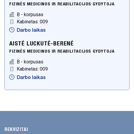
Palaikomojo gydymo ir slaugos
FIZINĖS MEDICINOS IR REABILITACIJOS GYDYTOJA
skyrius
B - korpusas
Vaikų dienos stacionaras
Kabinetas: 009
Vaikų raidos sutrikimų ankstyvosios
Darbo laikas
reabilitacijos tarnyba
AISTĖ LUCKUTĖ-BERENĖ
Psichikos sveikatos centras
FIZINĖS MEDICINOS IR REABILITACIJOS GYDYTOJA
Ambulatorijos
B - korpusas
Medicinos punktai
Kabinetas: 009
Darbo laikas
KONTAKTAI
Administracija
Gydytojų darbo laikas
Psichikos sveikatos centras
STRUKTŪRA
REKVIZITAI
ŠEIMOS GYDYTOJAI