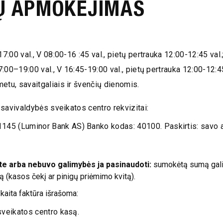
Ų APMOKĖJIMAS
7:00 val., V 08:00-16 :45 val., pietų pertrauka 12:00-12:45 val.
7:00–19:00 val., V 16:45-19:00 val.,
pietų pertrauka
12:00-12:45
etu, savaitgaliais ir švenčių dienomis.
avivaldybės sveikatos centro rekvizitai:
45 (Luminor Bank AS) Banko kodas: 40100. Paskirtis: savo ar
e arba nebuvo galimybės ja pasinaudoti:
sumokėtą sumą galit
ą (kasos čekį ar pinigų priėmimo kvitą).
aita faktūra išrašoma:
sveikatos centro kasą.