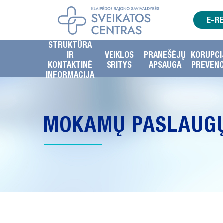
E-R
STRUKTŪRA
IR
VEIKLOS
PRANEŠĖJŲ
KORUPCI
KONTAKTINĖ
SRITYS
APSAUGA
PREVENC
INFORMACIJA
MOKAMŲ PASLAUG