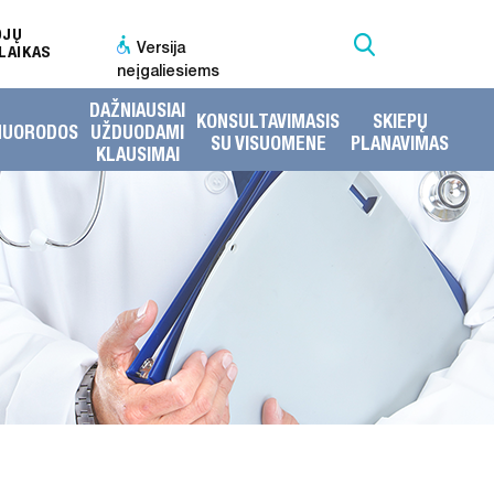
OJŲ
Versija
LAIKAS
neįgaliesiems
DAŽNIAUSIAI
KONSULTAVIMASIS
SKIEPŲ
NUORODOS
UŽDUODAMI
SU VISUOMENE
PLANAVIMAS
KLAUSIMAI