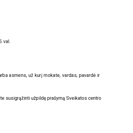
;
 val.
ba asmens, už kurį mokate, vardas, pavardė ir
e susigrąžinti užpildę prašymą Sveikatos centro