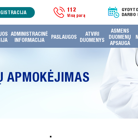
112
GYDYT
EGISTRACIJA
DARBO 
Visą parą
ASMENS
JOS
ADMINISTRACINĖ
ATVIRI
PASLAUGOS
DUOMENŲ
IJA
INFORMACIJA
DUOMENYS
APSAUGA
Ų APMOKĖJIMAS