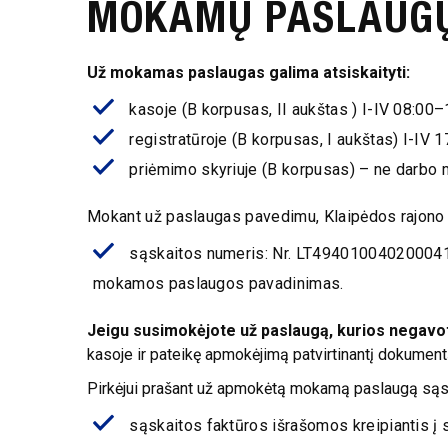
MOKAMŲ PASLAUG
Už mokamas paslaugas galima atsiskaityti:
kasoje (B korpusas, II aukštas ) I-IV 08:00–1
registratūroje (B korpusas, I aukštas) I-IV 1
priėmimo skyriuje (B korpusas) – ne darbo m
Mokant už paslaugas pavedimu, Klaipėdos rajono s
sąskaitos numeris: Nr. LT4940100402000411
mokamos paslaugos pavadinimas.
Jeigu susimokėjote už paslaugą, kurios negavot
kasoje ir pateikę apmokėjimą patvirtinantį dokument
Pirkėjui prašant už apmokėtą mokamą paslaugą sąsk
sąskaitos faktūros išrašomos kreipiantis į 