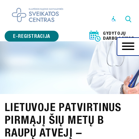
STRUKTŪRA
IR
GYDYTOJŲ
KONTAKTINĖ
E-REGISTRACIJA
DARBO LAIKAS
INFORMACIJA
VEIKLOS
SRITYS
PRANEŠĖJŲ
APSAUGA
KORUPCIJOS
LIETUVOJE PATVIRTINUS
PREVENCIJA
PIRMĄJĮ ŠIŲ METŲ B
ADMINISTRACINĖ
INFORMACIJA
RAUPŲ ATVEJĮ –
PASLAUGOS