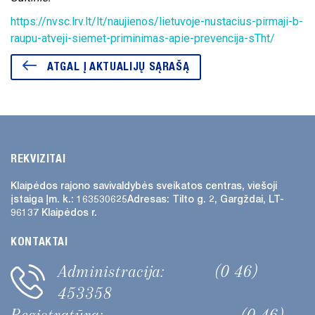
https://nvsc.lrv.lt/lt/naujienos/lietuvoje-nustacius-pirmaji-b-
raupu-atveji-siemet-priminimas-apie-prevencija-sTht/
ATGAL Į AKTUALIJŲ SĄRAŠĄ
REKVIZITAI
Klaipėdos rajono savivaldybės
sveikatos centras, viešoji
įstaiga
Įm. k.: 163530625
Adresas:
Tilto g. 2, Gargždai, LT-
96137 Klaipėdos r.
KONTAKTAI
Administracija:
(0 46)
453358