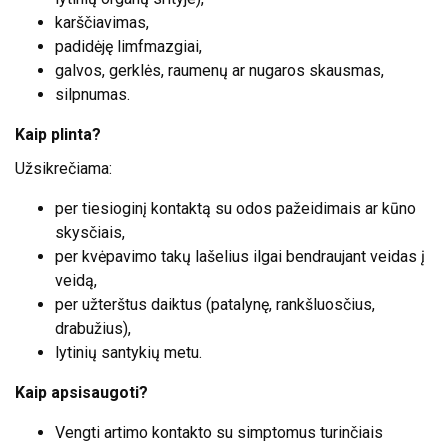
karščiavimas,
padidėję limfmazgiai,
galvos, gerklės, raumenų ar nugaros skausmas,
silpnumas.
Kaip plinta?
Užsikrečiama:
per tiesioginį kontaktą su odos pažeidimais ar kūno
skysčiais,
per kvėpavimo takų lašelius ilgai bendraujant veidas į
veidą,
per užterštus daiktus (patalynę, rankšluosčius,
drabužius),
lytinių santykių metu.
Kaip apsisaugoti?
Vengti artimo kontakto su simptomus turinčiais