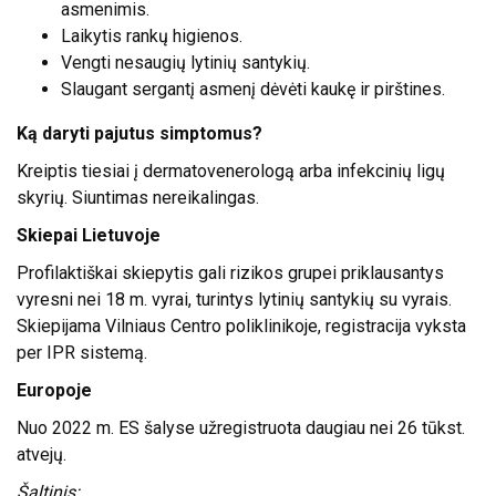
asmenimis.
Laikytis rankų higienos.
Vengti nesaugių lytinių santykių.
Slaugant sergantį asmenį dėvėti kaukę ir pirštines.
Ką daryti pajutus simptomus?
Kreiptis tiesiai į dermatovenerologą arba infekcinių ligų
skyrių. Siuntimas nereikalingas.
Skiepai Lietuvoje
Profilaktiškai skiepytis gali rizikos grupei priklausantys
vyresni nei 18 m. vyrai, turintys lytinių santykių su vyrais.
Skiepijama Vilniaus Centro poliklinikoje, registracija vyksta
per IPR sistemą.
Europoje
Nuo 2022 m. ES šalyse užregistruota daugiau nei 26 tūkst.
atvejų.
Šaltinis: