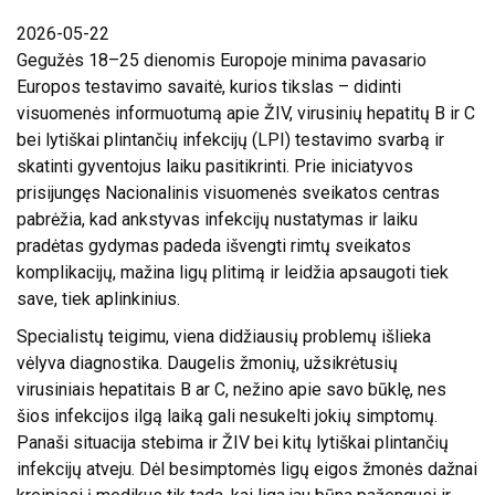
2026-05-22
ATVIRI
Gegužės 18–25 dienomis Europoje minima pavasario
DUOMENYS
Europos testavimo savaitė, kurios tikslas – didinti
visuomenės informuotumą apie ŽIV, virusinių hepatitų B ir C
ASMENS
bei lytiškai plintančių infekcijų (LPI) testavimo svarbą ir
DUOMENŲ
skatinti gyventojus laiku pasitikrinti. Prie iniciatyvos
APSAUGA
prisijungęs
Nacionalinis visuomenės sveikatos centras
NUORODOS
pabrėžia, kad ankstyvas infekcijų nustatymas ir laiku
pradėtas gydymas padeda išvengti rimtų sveikatos
DAŽNIAUSIAI
komplikacijų, mažina ligų plitimą ir leidžia apsaugoti tiek
UŽDUODAMI
save, tiek aplinkinius.
KLAUSIMAI
Specialistų teigimu, viena didžiausių problemų išlieka
KONSULTAVIMASIS
vėlyva diagnostika. Daugelis žmonių, užsikrėtusių
SU VISUOMENE
virusiniais hepatitais B ar C, nežino apie savo būklę, nes
šios infekcijos ilgą laiką gali nesukelti jokių simptomų.
SKIEPŲ
Panaši situacija stebima ir ŽIV bei kitų lytiškai plintančių
PLANAVIMAS
infekcijų atveju. Dėl besimptomės ligų eigos žmonės dažnai