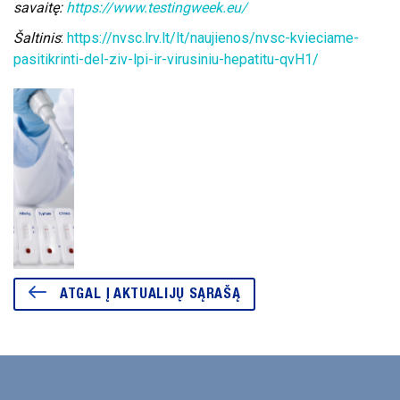
savaitę:
https://www.testingweek.eu/
Šaltinis
:
https://nvsc.lrv.lt/lt/naujienos/nvsc-kvieciame-
pasitikrinti-del-ziv-lpi-ir-virusiniu-hepatitu-qvH1/
ATGAL Į AKTUALIJŲ SĄRAŠĄ