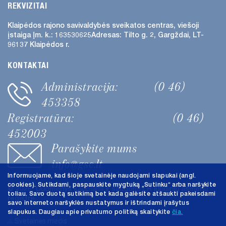
REKVIZITAI
Klaipėdos rajono savivaldybės
sveikatos centras, viešoji
įstaiga
Įm. k.: 163530625
Adresas:
Tilto g. 2, Gargždai, LT-
96137 Klaipėdos r.
KONTAKTAI
Administracija:
(0 46)
453358
Registratūra:
(0 46)
452003
Parašykite mums
info@gsc.lt
Informuojame, kad šioje svetainėje naudojami slapukai (angl.
cookies). Sutikdami, paspauskite mygtuką „Sutinku“ arba naršykite
@ 2026. Duomenys kaupiami ir saugomi LR juridinių asmenų
toliau. Savo duotą sutikimą bet kada galėsite atšaukti pakeisdami
registre.
savo interneto naršyklės nustatymus ir ištrindami įrašytus
slapukus. Daugiau apie privatumo politiką skaitykite
čia.
Svetainės medis