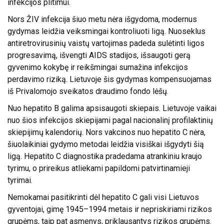
infekcijos plitimui.
Nors ŽIV infekcija šiuo metu nėra išgydoma, modernus
gydymas leidžia veiksmingai kontroliuoti ligą. Nuoseklus
antiretrovirusinių vaistų vartojimas padeda sulėtinti ligos
progresavimą, išvengti AIDS stadijos, išsaugoti gerą
gyvenimo kokybę ir reikšmingai sumažina infekcijos
perdavimo riziką. Lietuvoje šis gydymas kompensuojamas
iš Privalomojo sveikatos draudimo fondo lėšų.
Nuo hepatito B galima apsisaugoti skiepais. Lietuvoje vaikai
nuo šios infekcijos skiepijami pagal nacionalinį profilaktinių
skiepijimų kalendorių. Nors vakcinos nuo hepatito C nėra,
šiuolaikiniai gydymo metodai leidžia visiškai išgydyti šią
ligą. Hepatito C diagnostika pradedama atrankiniu kraujo
tyrimu, o prireikus atliekami papildomi patvirtinamieji
tyrimai.
Nemokamai pasitikrinti dėl hepatito C gali visi Lietuvos
gyventojai, gimę 1945–1994 metais ir nepriskiriami rizikos
grupėms, taip pat asmenys, priklausantys rizikos grupėms.