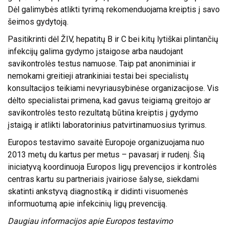
Dėl galimybės atlikti tyrimą rekomenduojama kreiptis į savo
šeimos gydytoją.
Pasitikrinti dėl ŽIV, hepatitų B ir C bei kitų lytiškai plintančių
infekcijų galima gydymo įstaigose arba naudojant
savikontrolės testus namuose. Taip pat anoniminiai ir
nemokami greitieji atrankiniai testai bei specialistų
konsultacijos teikiami nevyriausybinėse organizacijose. Vis
dėlto specialistai primena, kad gavus teigiamą greitojo ar
savikontrolės testo rezultatą būtina kreiptis į gydymo
įstaigą ir atlikti laboratorinius patvirtinamuosius tyrimus.
Europos testavimo savaitė Europoje organizuojama nuo
2013 metų du kartus per metus – pavasarį ir rudenį. Šią
iniciatyvą koordinuoja
Europos ligų prevencijos ir kontrolės
centras
kartu su partneriais įvairiose šalyse, siekdami
skatinti ankstyvą diagnostiką ir didinti visuomenės
informuotumą apie infekcinių ligų prevenciją.
Daugiau informacijos apie Europos testavimo