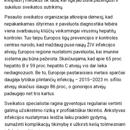
kreipiasi į medikus tik tada, kai liga jau būna pažengusi ir
sukėlusi sveikatos sutrikimų.
Pasaulio sveikatos organizacija
atkreipia dėmesį, kad
nepakankamas ištyrimas ir pavėluota diagnostika tebėra
viena svarbiausių kliūčių veiksmingai virusinių hepatitų
kontrolei. Tuo tarpu
Europos ligų prevencijos ir kontrolės
centras
nurodo, kad maždaug pusė naujų ŽIV infekcijos
atvejų Europos regione nustatomi pavėluotai, kai imuninė
sistema jau būna pažeista. Skaičiuojama, kad apie 65 proc.
hepatito B ir 59 proc. hepatito C atvejų vis dar lieka
nediagnozuoti. Be to, Europoje pastaraisiais metais sparčiai
daugėja lytiškai plintančių infekcijų – 2015–2023 m. sifilio
atvejų skaičius išaugo 86 proc., o gonorėjos atvejų
padaugėjo net tris kartus.
Sveikatos specialistai ragina gyventojus reguliariai vertinti
galimą užsikrėtimo riziką ir profilaktiškai tikrintis. Ankstyvas
infekcijos nustatymas leidžia laiku pradėti gydymą,
sumažinti komplikacijų tikimybę ir užkirsti kelią tolimesniam