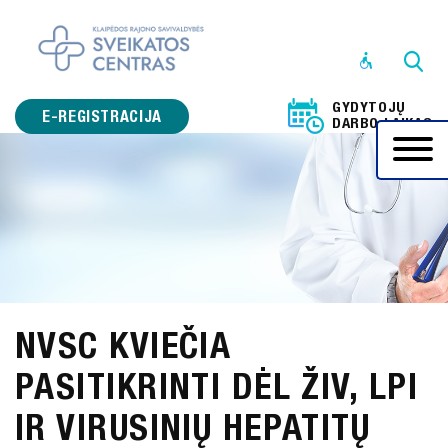
STRUKTŪRA
IR
GYDYTOJŲ
KONTAKTINĖ
E-REGISTRACIJA
DARBO LAIKAS
INFORMACIJA
VEIKLOS
SRITYS
PRANEŠĖJŲ
APSAUGA
KORUPCIJOS
NVSC KVIEČIA
PREVENCIJA
PASITIKRINTI DĖL ŽIV, LPI
ADMINISTRACINĖ
INFORMACIJA
IR VIRUSINIŲ HEPATITŲ
PASLAUGOS