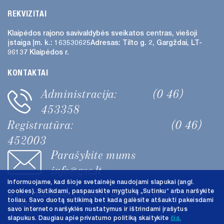
REKVIZITAI
Klaipėdos rajono savivaldybės
sveikatos centras, viešoji
įstaiga
Įm. k.: 163530625
Adresas:
Tilto g. 2, Gargždai, LT-
96137 Klaipėdos r.
KONTAKTAI
Administracija:
(0 46)
453358
Registratūra:
(0 46)
452003
Parašykite mums
info@gsc.lt
Informuojame, kad šioje svetainėje naudojami slapukai (angl.
cookies). Sutikdami, paspauskite mygtuką „Sutinku“ arba naršykite
@ 2026. Duomenys kaupiami ir saugomi LR juridinių asmenų
toliau. Savo duotą sutikimą bet kada galėsite atšaukti pakeisdami
registre.
savo interneto naršyklės nustatymus ir ištrindami įrašytus
slapukus. Daugiau apie privatumo politiką skaitykite
čia.