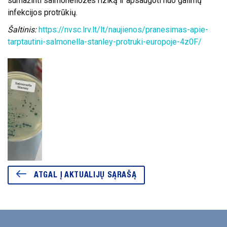
sumažinti salmoneliozės riziką ir apsaugoti nuo galimų
infekcijos protrūkių.
Šaltinis:
https://nvsc.lrv.lt/lt/naujienos/pranesimas-apie-
tarptautini-salmonella-stanley-protruki-europoje-4z0F/
ATGAL Į AKTUALIJŲ SĄRAŠĄ