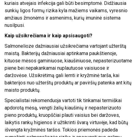
kuriais atvejais infekcija gali būti besimptomė. Didžiausia
sunkių ligos formų rizika kyla mažiems vaikams, vyresnio
amžiaus žmonėms ir asmenims, kurių imuninė sistema
nusilpusi.
Kaip užsikrečiama ir kaip apsisaugoti?
Salmonelioze dažniausiai užsikrečiama vartojant užterštą
maistą. Bakterijų dažniausiai aptinkama paukštienoje,
kituose mėsos gaminiuose, kiaušiniuose, nepasterizuotame
piene bei nepakankamai nuplautuose vaisiuose ir
daržovėse. Užsikrėtimą gali lemti ir kryžminė tarša, kai
bakterijos nuo užterštų produktų ar paviršių patenka ant kitų
maisto produktų.
Specialistai rekomenduoja vartoti tik tinkamai termiškai
apdorotą mėsą, vengti žalių kiaušinių ir nepasterizuoto
pieno produktų, kruopščiai plauti vaisius bei daržoves,
laikytis rankų higienos ir užtikrinti švarą virtuvėje, kad būtų
išvengta kryžminės taršos. Tokios priemonės padeda