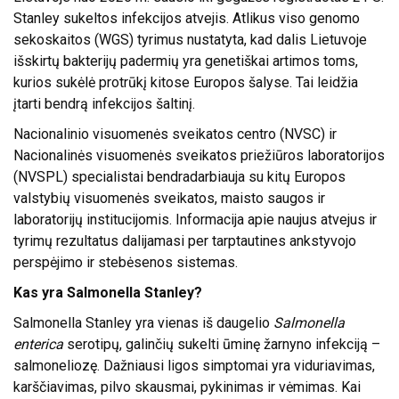
Stanley sukeltos infekcijos atvejis. Atlikus viso genomo
sekoskaitos (WGS) tyrimus nustatyta, kad dalis Lietuvoje
išskirtų bakterijų padermių yra genetiškai artimos toms,
kurios sukėlė protrūkį kitose Europos šalyse. Tai leidžia
įtarti bendrą infekcijos šaltinį.
Nacionalinio visuomenės sveikatos centro (NVSC) ir
Nacionalinės visuomenės sveikatos priežiūros laboratorijos
(NVSPL) specialistai bendradarbiauja su kitų Europos
valstybių visuomenės sveikatos, maisto saugos ir
laboratorijų institucijomis. Informacija apie naujus atvejus ir
tyrimų rezultatus dalijamasi per tarptautines ankstyvojo
perspėjimo ir stebėsenos sistemas.
Kas yra Salmonella Stanley?
Salmonella Stanley yra vienas iš daugelio
Salmonella
enterica
serotipų, galinčių sukelti ūminę žarnyno infekciją –
salmoneliozę. Dažniausi ligos simptomai yra viduriavimas,
karščiavimas, pilvo skausmai, pykinimas ir vėmimas. Kai