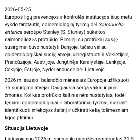
2026-05-25
ATVIRI
Europos ligų prevencijos ir kontrolės institucijos šiuo metu
DUOMENYS
vykdo tarptautinį epidemiologinį tyrimą dėl
Salmonella
enterica
serotipo Stanley (S. Stanley) sukeltos
ASMENS
salmoneliozės protrūkio. Pirmieji su protrūkiu susiję
DUOMENŲ
susirgimai buvo nustatyti Danijoje, tačiau vėliau
APSAUGA
epidemiologiškai susiję atvejai užregistruoti ir Vokietijoje,
NUORODOS
Prancūzijoje, Austrijoje, Jungtinėje Karalystėje, Lenkijoje,
Čekijoje, Estijoje, Nyderlanduose bei Lietuvoje.
DAŽNIAUSIAI
2026 m. sausio–balandžio mėnesiais Europoje užfiksuoti
UŽDUODAMI
75 susirgimo atvejai. Daugiausia serga vaikai ir jauni
KLAUSIMAI
žmonės. Kol kas protrūkio šaltinis nėra nustatytas, todėl
KONSULTAVIMASIS
tęsiami epidemiologiniai ir laboratoriniai tyrimai, siekiant
SU VISUOMENE
identifikuoti infekcijos šaltinį ir užkirsti kelią tolimesniam
ligos plitimui.
SKIEPŲ
Situacija Lietuvoje
PLANAVIMAS
Lietuvoje nuo 2026 m. sausio iki gegužės registruotas 21 S.