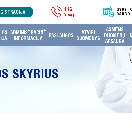
112
GYDYT
EGISTRACIJA
DARBO 
Visą parą
ASMENS
JOS
ADMINISTRACINĖ
ATVIRI
PASLAUGOS
DUOMENŲ
IJA
INFORMACIJA
DUOMENYS
APSAUGA
OS SKYRIUS