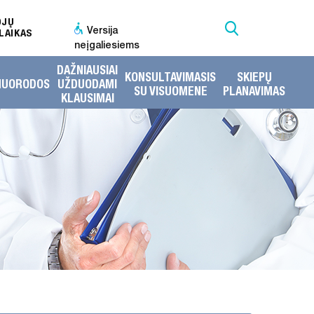
OJŲ
Versija
LAIKAS
neįgaliesiems
DAŽNIAUSIAI
KONSULTAVIMASIS
SKIEPŲ
NUORODOS
UŽDUODAMI
SU VISUOMENE
PLANAVIMAS
KLAUSIMAI