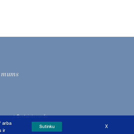
e mums
Svetainės medis
“ arba
X
Sutinku
 ir