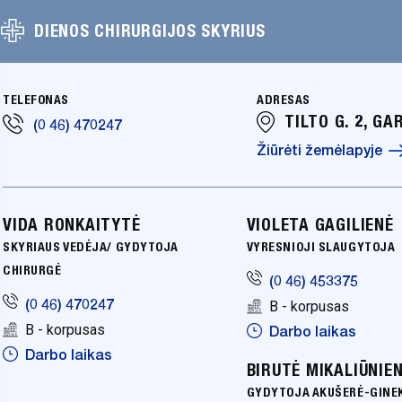
DIENOS CHIRURGIJOS SKYRIUS
TELEFONAS
ADRESAS
TILTO G. 2, GA
(0 46) 470247
Žiūrėti žemėlapyje
VIDA RONKAITYTĖ
VIOLETA GAGILIENĖ
SKYRIAUS VEDĖJA/ GYDYTOJA
VYRESNIOJI SLAUGYTOJA
CHIRURGĖ
(0 46) 453375
(0 46) 470247
B - korpusas
B - korpusas
Darbo laikas
Darbo laikas
BIRUTĖ MIKALIŪNIE
GYDYTOJA AKUŠERĖ-GINE