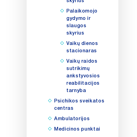
skyrius
Palaikomojo
gydymo ir
slaugos
skyrius
Vaikų dienos
stacionaras
Vaikų raidos
sutrikimų
ankstyvosios
reabilitacijos
tarnyba
Psichikos sveikatos
centras
Ambulatorijos
Medicinos punktai