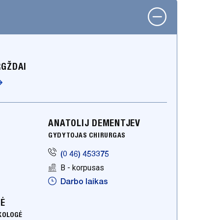
RGŽDAI
ANATOLIJ DEMENTJEV
GYDYTOJAS CHIRURGAS
(0 46) 453375
B - korpusas
Darbo laikas
NĖ
KOLOGĖ