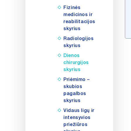
Fizinės
medicinos ir
reabilitacijos
skyrius
Radiologijos
skyrius
Dienos
chirurgijos
skyrius
Priėmimo –
skubios
pagalbos
skyrius
Vidaus ligų ir
intensyvios
priežiūros