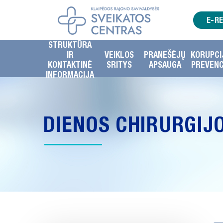
E-R
STRUKTŪRA
IR
VEIKLOS
PRANEŠĖJŲ
KORUPCI
KONTAKTINĖ
SRITYS
APSAUGA
PREVENC
INFORMACIJA
DIENOS CHIRURGIJ