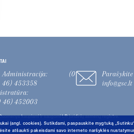
TAI
Administracija:
(0
Parašykit
46) 453358
info@gsc.lt
gistratūra:
0 46) 452003
Duomenys kaupiami ir saugomi LR juridinių asmenų registre.
ukai (angl. cookies). Sutikdami, paspauskite mygtuką „Sutinku
lėsite atšaukti pakeisdami savo interneto naršyklės nustatymus