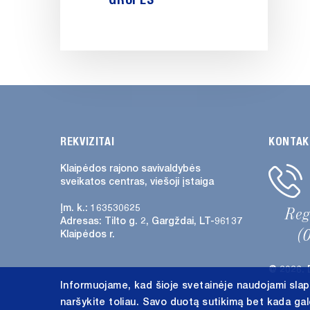
REKVIZITAI
KONTAK
Klaipėdos rajono savivaldybės
sveikatos centras, viešoji įstaiga
Įm. k.: 163530625
Re
Adresas:
Tilto g. 2, Gargždai, LT-96137
(
Klaipėdos r.
@ 2026. 
Informuojame, kad šioje svetainėje naudojami slap
naršykite toliau. Savo duotą sutikimą bet kada ga