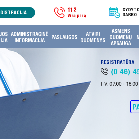
112
GYDYT
EGISTRACIJA
DARBO 
Visą parą
ASMENS
JOS
ADMINISTRACINĖ
ATVIRI
PASLAUGOS
DUOMENŲ
IJA
INFORMACIJA
DUOMENYS
APSAUGA
REGISTRATŪRA
(0 46) 
I-V: 07:00 - 18:00 
P