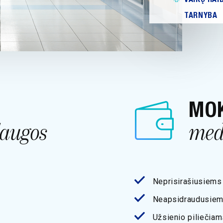
TARNYBA
MO
laugos
med
Neprisirašiusiems
Neapsidraudusiem
Užsienio piliečiam