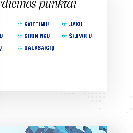
dicinos punktai
KVIETINIŲ
JAKŲ
Ų
GIRININKŲ
ŠIŪPARIŲ
Ų
DAUKŠAIČIŲ