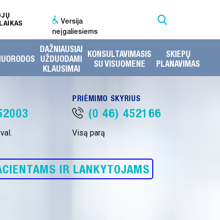
OJŲ
Versija
LAIKAS
neįgaliesiems
DAŽNIAUSIAI
KONSULTAVIMASIS
SKIEPŲ
NUORODOS
UŽDUODAMI
SU VISUOMENE
PLANAVIMAS
KLAUSIMAI
PRIĖMIMO SKYRIUS
452003
(0 46) 452166
val.
Visą parą
ACIENTAMS IR LANKYTOJAMS