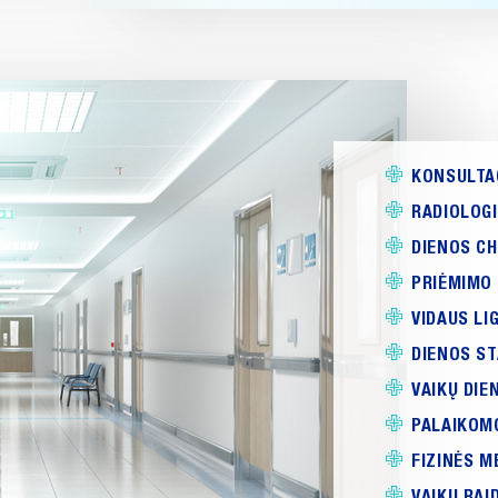
KONSULTAC
RADIOLOGI
DIENOS CH
PRIĖMIMO 
VIDAUS LI
DIENOS S
VAIKŲ DIE
PALAIKOM
FIZINĖS M
VAIKŲ RAI