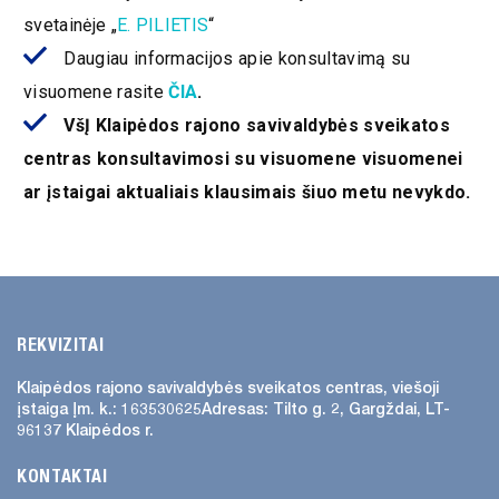
svetainėje „
E. PILIETIS
“
ATVIRI
Daugiau informacijos apie konsultavimą su
DUOMENYS
visuomene rasite
ČIA
.
ASMENS
VšĮ Klaipėdos rajono savivaldybės sveikatos
DUOMENŲ
centras konsultavimosi su visuomene visuomenei
APSAUGA
ar įstaigai aktualiais klausimais šiuo metu nevykdo.
NUORODOS
DAŽNIAUSIAI
UŽDUODAMI
KLAUSIMAI
REKVIZITAI
KONSULTAVIMASIS
Klaipėdos rajono savivaldybės
sveikatos centras, viešoji
SU VISUOMENE
įstaiga
Įm. k.: 163530625
Adresas:
Tilto g. 2, Gargždai, LT-
96137 Klaipėdos r.
SKIEPŲ
PLANAVIMAS
KONTAKTAI