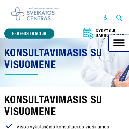
STRUKTŪRA
IR
GYDYTOJŲ
KONTAKTINĖ
E-REGISTRACIJA
DARBO LAIKAS
INFORMACIJA
KONSULTAVIMASIS SU
VEIKLOS
SRITYS
VISUOMENE
PRANEŠĖJŲ
APSAUGA
KORUPCIJOS
KONSULTAVIMASIS SU
PREVENCIJA
VISUOMENE
ADMINISTRACINĖ
INFORMACIJA
Visos vykstančios konsultacijos viešinamos
PASLAUGOS