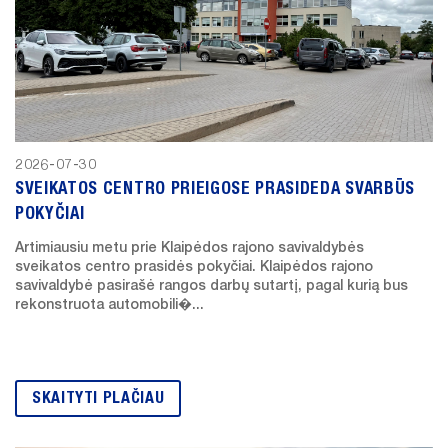
ATVIRI
DUOMENYS
ASMENS
DUOMENŲ
APSAUGA
2026-07-30
SVEIKATOS CENTRO PRIEIGOSE PRASIDEDA SVARBŪS
NUORODOS
POKYČIAI
DAŽNIAUSIAI
Artimiausiu metu prie Klaipėdos rajono savivaldybės
UŽDUODAMI
sveikatos centro prasidės pokyčiai. Klaipėdos rajono
KLAUSIMAI
savivaldybė pasirašė rangos darbų sutartį, pagal kurią bus
rekonstruota automobili�...
KONSULTAVIMASIS
SU VISUOMENE
SKIEPŲ
SKAITYTI PLAČIAU
PLANAVIMAS