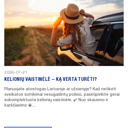
2026-07-21
KELIONIŲ VAISTINĖLĖ – KĄ VERTA TURĖTI?
Planuojate atostogas Lietuvoje ar užsienyje? Kad netikėti
sveikatos sutrikimai nesugadintų poilsio, pasirūpinkite gerai
sukomplektuota kelionių vaistinėle. ✔️ Nuo skausmo ir
karščiavimo �...