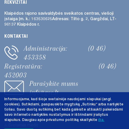
REKVIZITAI
Klaipėdos rajono savivaldybės
sveikatos centras, viešoji
įstaiga
Įm. k.: 163530625
Adresas:
Tilto g. 2, Gargždai, LT-
96137 Klaipėdos r.
KONTAKTAI
Administracija:
(0 46)
453358
Registratūra:
(0 46)
452003
Parašykite mums
info@gsc.lt
Informuojame, kad šioje svetainėje naudojami slapukai (angl.
cookies). Sutikdami, paspauskite mygtuką „Sutinku“ arba naršykite
@ 2026. Duomenys kaupiami ir saugomi LR juridinių asmenų
toliau. Savo duotą sutikimą bet kada galėsite atšaukti pakeisdami
registre.
savo interneto naršyklės nustatymus ir ištrindami įrašytus
slapukus. Daugiau apie privatumo politiką skaitykite
čia.
Svetainės medis