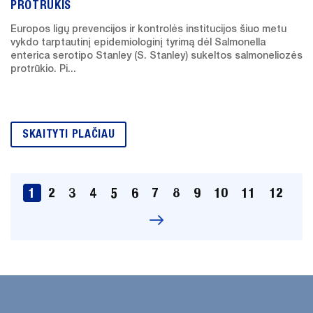
PROTRŪKIS
Europos ligų prevencijos ir kontrolės institucijos šiuo metu
vykdo tarptautinį epidemiologinį tyrimą dėl Salmonella
enterica serotipo Stanley (S. Stanley) sukeltos salmoneliozės
protrūkio. Pi...
SKAITYTI PLAČIAU
1
2
3
4
5
6
7
8
9
10
11
12