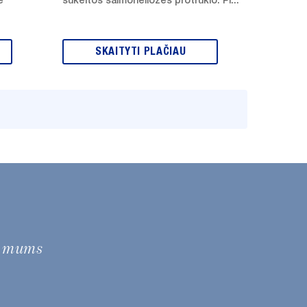
ė
sukeltos salmoneliozės protrūkio. Pi...
SKAITYTI PLAČIAU
e mums