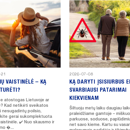
-21
2026-07-08
IŲ VAISTINĖLĖ – KĄ
KĄ DARYTI ĮSISIURBUS E
TURĖTI?
SVARBIAUSI PATARIMAI
KIEKVIENAM
te atostogas Lietuvoje ar
e? Kad netikėti sveikatos
Šiltuoju metų laiku daugiau laik
i nesugadintų poilsio,
praleidžiame gamtoje – miškuo
nkite gerai sukomplektuota
parkuose, soduose, paplūdimi
vaistinėle. ✔️ Nuo skausmo ir
net savo kieme. Kartu su vasa
imo �...