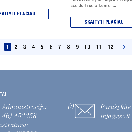
malonumais padidėja ir tikimyb
susidurti su erkėmis, ...
KAITYTI PLAČIAU
SKAITYTI PLAČIAU
1
2
3
4
5
6
7
8
9
10
11
12
TAI
Administracija:
(0
Parašykit
46) 453358
info@gsc.lt
gistratūra: