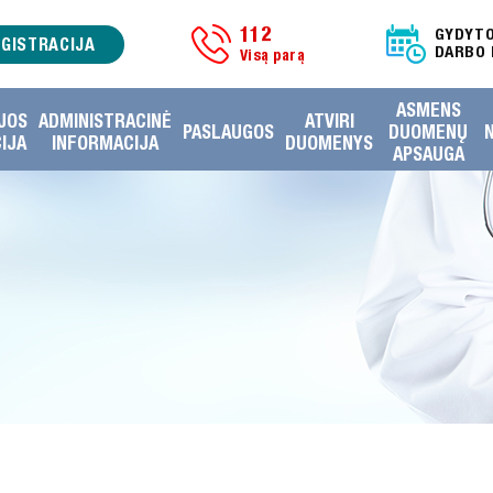
112
GYDYT
EGISTRACIJA
DARBO 
Visą parą
ASMENS
JOS
ADMINISTRACINĖ
ATVIRI
PASLAUGOS
DUOMENŲ
IJA
INFORMACIJA
DUOMENYS
APSAUGA