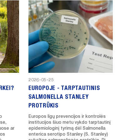
2026-05-25
RKEI?
EUROPOJE - TARPTAUTINIS
SALMONELLA STANLEY
PROTRŪKIS
o
Europos ligų prevencijos ir kontrolės
se,
institucijos šiuo metu vykdo tarptautinį
uose ar
epidemiologinį tyrimą dėl Salmonella
ros
enterica serotipo Stanley (S. Stanley)