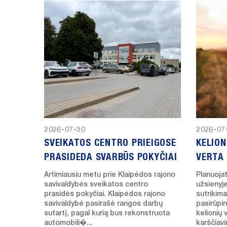
2026-07-30
2026-07
SVEIKATOS CENTRO PRIEIGOSE
KELION
PRASIDEDA SVARBŪS POKYČIAI
VERTA 
Artimiausiu metu prie Klaipėdos rajono
Planuoja
savivaldybės sveikatos centro
užsienyj
prasidės pokyčiai. Klaipėdos rajono
sutrikima
savivaldybė pasirašė rangos darbų
pasirūpi
sutartį, pagal kurią bus rekonstruota
kelionių 
automobili�...
karščiav