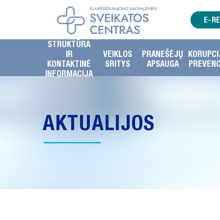
E-R
STRUKTŪRA
IR
VEIKLOS
PRANEŠĖJŲ
KORUPCI
KONTAKTINĖ
SRITYS
APSAUGA
PREVENC
INFORMACIJA
AKTUALIJOS