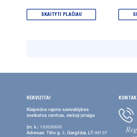
SKAITYTI PLAČIAU
S
REKVIZITAI
KONTAK
Klaipėdos rajono savivaldybės
sveikatos centras, viešoji įstaiga
Įm. k.: 163530625
Re
Adresas:
Tilto g. 2, Gargždai, LT-96137