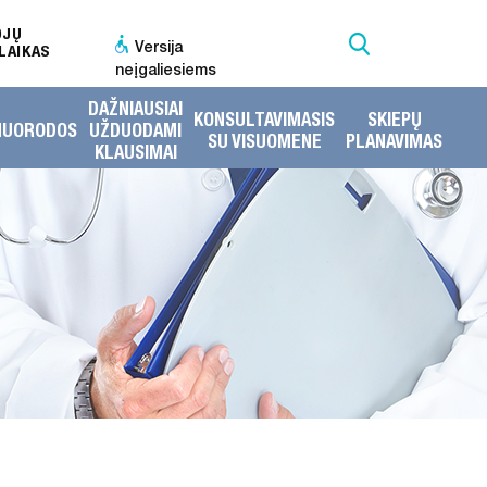
OJŲ
Versija
LAIKAS
neįgaliesiems
DAŽNIAUSIAI
KONSULTAVIMASIS
SKIEPŲ
NUORODOS
UŽDUODAMI
SU VISUOMENE
PLANAVIMAS
KLAUSIMAI