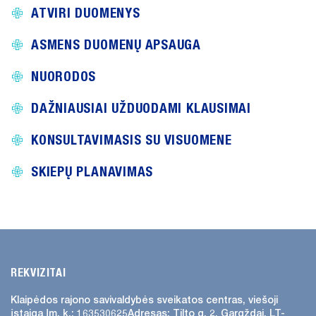
ATVIRI DUOMENYS
ASMENS DUOMENŲ APSAUGA
NUORODOS
DAŽNIAUSIAI UŽDUODAMI KLAUSIMAI
KONSULTAVIMASIS SU VISUOMENE
SKIEPŲ PLANAVIMAS
REKVIZITAI
Klaipėdos rajono savivaldybės
sveikatos centras, viešoji
įstaiga
Įm. k.: 163530625
Adresas:
Tilto g. 2, Gargždai, LT-