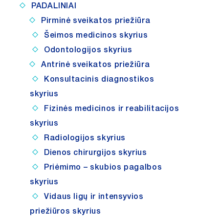
PADALINIAI
ATVIRI
Pirminė sveikatos priežiūra
DUOMENYS
Šeimos medicinos skyrius
Odontologijos skyrius
ASMENS
DUOMENŲ
Antrinė sveikatos priežiūra
APSAUGA
Konsultacinis diagnostikos
skyrius
NUORODOS
Fizinės medicinos ir reabilitacijos
DAŽNIAUSIAI
skyrius
UŽDUODAMI
Radiologijos skyrius
KLAUSIMAI
Dienos chirurgijos skyrius
KONSULTAVIMASIS
Priėmimo – skubios pagalbos
SU VISUOMENE
skyrius
SKIEPŲ
Vidaus ligų ir intensyvios
PLANAVIMAS
priežiūros skyrius