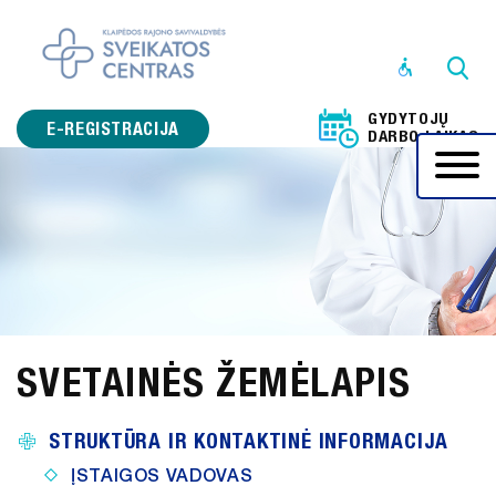
STRUKTŪRA
IR
GYDYTOJŲ
KONTAKTINĖ
E-REGISTRACIJA
DARBO LAIKAS
INFORMACIJA
VEIKLOS
SRITYS
PRANEŠĖJŲ
APSAUGA
KORUPCIJOS
SVETAINĖS ŽEMĖLAPIS
PREVENCIJA
ADMINISTRACINĖ
STRUKTŪRA IR KONTAKTINĖ INFORMACIJA
INFORMACIJA
ĮSTAIGOS VADOVAS
PASLAUGOS