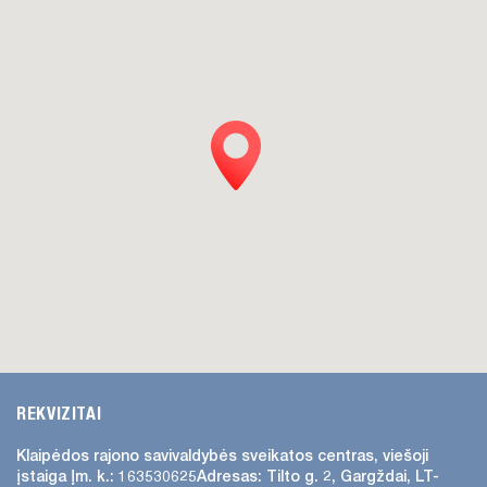
REKVIZITAI
Klaipėdos rajono savivaldybės
sveikatos centras, viešoji
įstaiga
Įm. k.: 163530625
Adresas:
Tilto g. 2, Gargždai, LT-