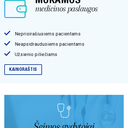
medicinos paslaugos
Neprisirašiusiems pacientams
Neapsidraudusiems pacientams
Užsienio piliečiams
KAINORAŠTIS
Šeimos gydytojai