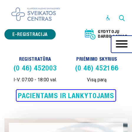
STRUKTŪRA
IR
GYDYTOJŲ
KONTAKTINĖ
E-REGISTRACIJA
DARBO LAIKAS
INFORMACIJA
VEIKLOS
REGISTRATŪRA
PRIĖMIMO SKYRIUS
SRITYS
(0 46) 452003
(0 46) 452166
PRANEŠĖJŲ
APSAUGA
I-V: 07:00 - 18:00 val.
Visą parą
KORUPCIJOS
PACIENTAMS IR LANKYTOJAMS
PREVENCIJA
ADMINISTRACINĖ
INFORMACIJA
PASLAUGOS