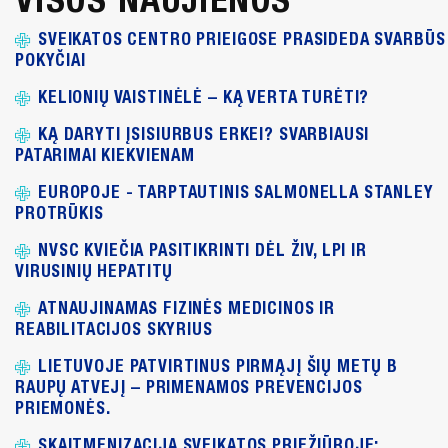
SVEIKATOS CENTRO PRIEIGOSE PRASIDEDA SVARBŪS
POKYČIAI
KELIONIŲ VAISTINĖLĖ – KĄ VERTA TURĖTI?
KĄ DARYTI ĮSISIURBUS ERKEI? SVARBIAUSI
PATARIMAI KIEKVIENAM
EUROPOJE - TARPTAUTINIS SALMONELLA STANLEY
PROTRŪKIS
NVSC KVIEČIA PASITIKRINTI DĖL ŽIV, LPI IR
VIRUSINIŲ HEPATITŲ
ATNAUJINAMAS FIZINĖS MEDICINOS IR
REABILITACIJOS SKYRIUS
LIETUVOJE PATVIRTINUS PIRMĄJĮ ŠIŲ METŲ B
RAUPŲ ATVEJĮ – PRIMENAMOS PREVENCIJOS
PRIEMONĖS.
SKAITMENIZACIJA SVEIKATOS PRIEŽIŪROJE: