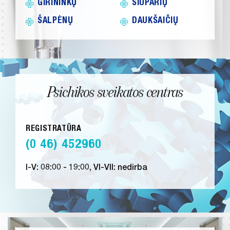
GIRININKŲ
ŠIŪPARIŲ
ŠALPĖNŲ
DAUKŠAIČIŲ
Psichikos sveikatos centras
REGISTRATŪRA
(0 46) 452960
I-V: 08:00 - 19:00, VI-VII: nedirba