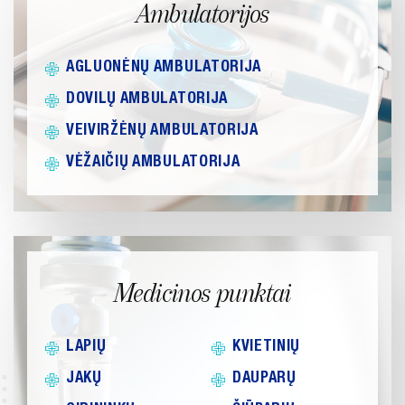
Ambulatorijos
ATVIRI
DUOMENYS
AGLUONĖNŲ AMBULATORIJA
ASMENS
DOVILŲ AMBULATORIJA
DUOMENŲ
VEIVIRŽĖNŲ AMBULATORIJA
APSAUGA
VĖŽAIČIŲ AMBULATORIJA
NUORODOS
DAŽNIAUSIAI
UŽDUODAMI
KLAUSIMAI
Medicinos punktai
KONSULTAVIMASIS
SU VISUOMENE
LAPIŲ
KVIETINIŲ
SKIEPŲ
PLANAVIMAS
JAKŲ
DAUPARŲ