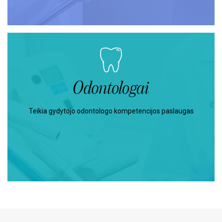
Odontologai
Teikia gydytojo odontologo kompetencijos paslaugas