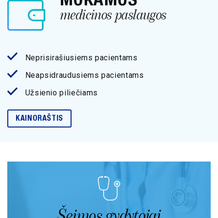
medicinos paslaugos
Neprisirašiusiems pacientams
Neapsidraudusiems pacientams
Užsienio piliečiams
KAINORAŠTIS
Šeimos gydytojai