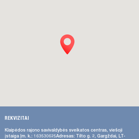
REKVIZITAI
Klaipėdos rajono savivaldybės
sveikatos centras, viešoji
įstaiga
Įm. k.: 163530625
Adresas:
Tilto g. 2, Gargždai, LT-