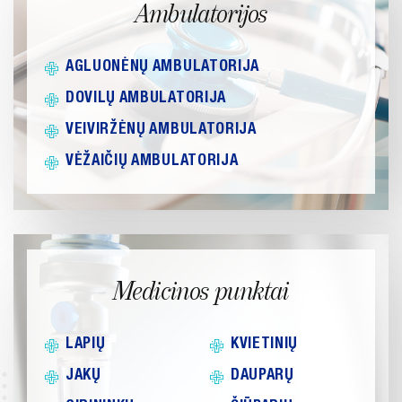
Ambulatorijos
ATVIRI
DUOMENYS
AGLUONĖNŲ AMBULATORIJA
ASMENS
DOVILŲ AMBULATORIJA
DUOMENŲ
VEIVIRŽĖNŲ AMBULATORIJA
APSAUGA
VĖŽAIČIŲ AMBULATORIJA
NUORODOS
DAŽNIAUSIAI
UŽDUODAMI
KLAUSIMAI
Medicinos punktai
KONSULTAVIMASIS
SU VISUOMENE
LAPIŲ
KVIETINIŲ
SKIEPŲ
PLANAVIMAS
JAKŲ
DAUPARŲ