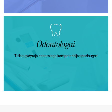
Odontologai
Teikia gydytojo odontologo kompetencijos paslaugas