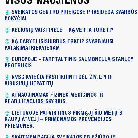
SVEIKATOS CENTRO PRIEIGOSE PRASIDEDA SVARBŪS
POKYČIAI
KELIONIŲ VAISTINĖLĖ – KĄ VERTA TURĖTI?
KĄ DARYTI ĮSISIURBUS ERKEI? SVARBIAUSI
PATARIMAI KIEKVIENAM
EUROPOJE - TARPTAUTINIS SALMONELLA STANLEY
PROTRŪKIS
NVSC KVIEČIA PASITIKRINTI DĖL ŽIV, LPI IR
VIRUSINIŲ HEPATITŲ
ATNAUJINAMAS FIZINĖS MEDICINOS IR
REABILITACIJOS SKYRIUS
LIETUVOJE PATVIRTINUS PIRMĄJĮ ŠIŲ METŲ B
RAUPŲ ATVEJĮ – PRIMENAMOS PREVENCIJOS
PRIEMONĖS.
SKAITMENIZACIJA SVEIKATOS PRIEŽIŪROJE: