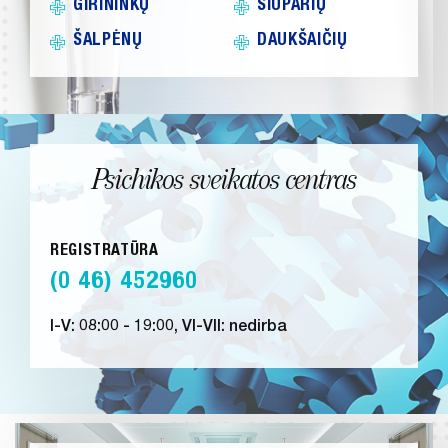
GIRININKŲ
ŠIŪPARIŲ
ŠALPĖNŲ
DAUKŠAIČIŲ
Psichikos sveikatos centras
REGISTRATŪRA
(0 46) 452960
I-V: 08:00 - 19:00, VI-VII: nedirba