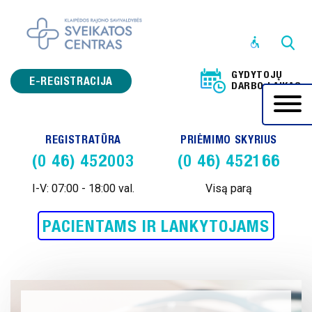
STRUKTŪRA
IR
GYDYTOJŲ
KONTAKTINĖ
E-REGISTRACIJA
DARBO LAIKAS
INFORMACIJA
VEIKLOS
REGISTRATŪRA
PRIĖMIMO SKYRIUS
SRITYS
(0 46) 452003
(0 46) 452166
PRANEŠĖJŲ
APSAUGA
I-V: 07:00 - 18:00 val.
Visą parą
KORUPCIJOS
PACIENTAMS IR LANKYTOJAMS
PREVENCIJA
ADMINISTRACINĖ
INFORMACIJA
PASLAUGOS